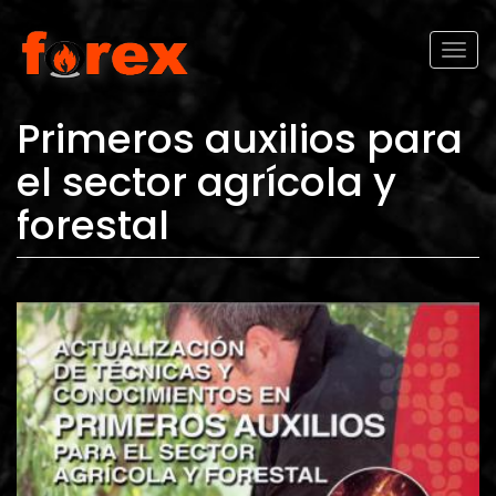
Pasar al contenido principal
Toggl
naviga
Primeros auxilios para
el sector agrícola y
forestal