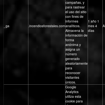
campañas, y
para rastrear
el uso del sitio
con fines de
informes
1 año 1
_ga
.incendiosforestales.com
analíticos.
mes 4
A
Almacena la
días
información de
forma
anónima y
asigna un
número
generado
aleatoriamente
para
reconocer
visitantes
únicos.
Google
Analytics
utiliza esta
cookie para