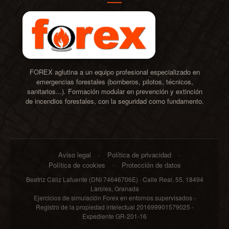
FOREX aglutina a un equipo profesional especializado en
emergencias forestales (bomberos, pilotos, técnicos,
sanitarios...). Formación modular en prevención y extinción
de incendios forestales, con la seguridad como fundamento.
Aviso legal
Política de privacidad
Política de cookies
Protección de datos
Beatriz Cáliz Lafuente (DNI 74646706E) · Calle Real, 55, 18494
Laroles, Granada
Ejercicios de simulación Forex en entornos supervisados -
Registro de la propiedad intelectual 201699901579025 -
Expediente GR-201-16