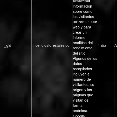
almacenar
información
sobre cómo
los visitantes
utilizan un sitio
web y para
crear un
informe
analítico del
_gid
.incendiosforestales.com
1 día
A
rendimiento
del sitio.
Algunos de los
datos
recopilados
incluyen el
número de
visitantes, su
origen y las
páginas que
visitan de
forma
anónima.
Google