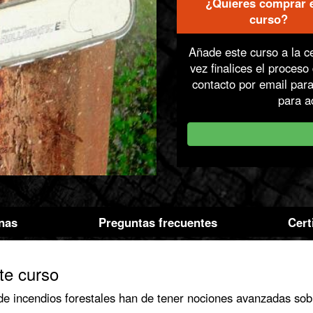
¿Quieres comprar 
Compra /
curso?
Añade este curso a la c
vez finalices el proces
contacto por email para
para a
nas
Preguntas frecuentes
Cert
te curso
de incendios forestales han de tener nociones avanzadas sobr