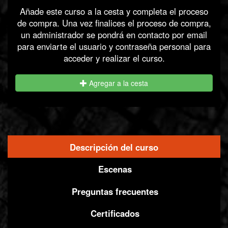
Añade este curso a la cesta y completa el proceso
de compra. Una vez finalices el proceso de compra,
un administrador se pondrá en contacto por email
para enviarte el usuario y contraseña personal para
acceder y realizar el curso.
Agregar a la cesta
Descripción del curso
(solapa
Informacion
activa)
Escenas
Preguntas frecuentes
Certificados