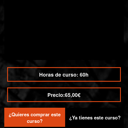
Horas de curso:
60h
Precio:
65,00€
¿Quieres comprar este
Compra / Acceso
¿Ya tienes este curso?
curso?